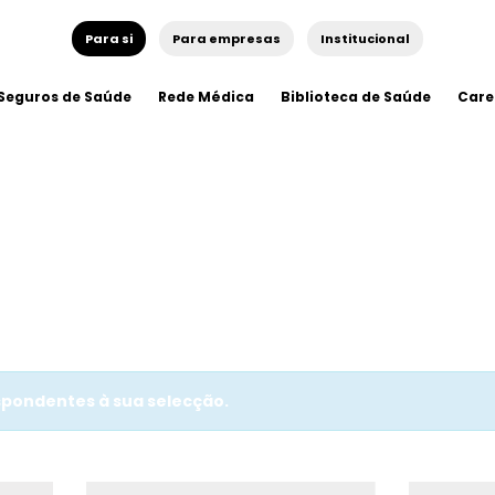
Para si
Para empresas
Institucional
Seguros de Saúde
Rede Médica
Biblioteca de Saúde
Care
pondentes à sua selecção.