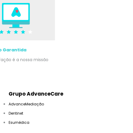
o Garantida
sfação é a nossa missão
Grupo AdvanceCare
AdvanceMediação
Dentinet
Esumédica