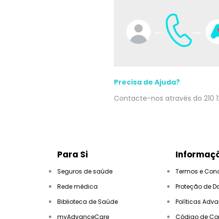
Precisa de Ajuda?
Contacte-nos através do 210 1
Para Si
Informaçõ
Seguros de saúde
Termos e Con
Rede médica
Proteção de D
Biblioteca de Saúde
Políticas Adv
myAdvanceCare
Código de Co