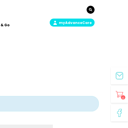
myAdvanceCare
 & Go
0