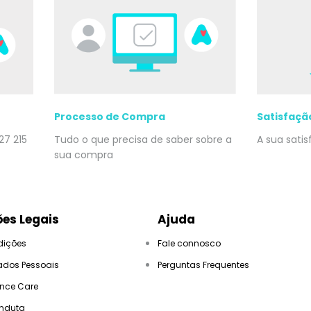
Processo de Compra
Satisfaçã
27 215
Tudo o que precisa de saber sobre a
A sua sati
sua compra
es Legais
Ajuda
dições
Fale connosco
ados Pessoais
Perguntas Frequentes
ance Care
nduta