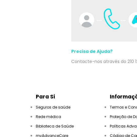
Precisa de Ajuda?
Contacte-nos através do 210 1
Para Si
Informaçõ
Seguros de saúde
Termos e Con
Rede médica
Proteção de D
Biblioteca de Saúde
Políticas Adv
myAdvanceCare
Código de Co