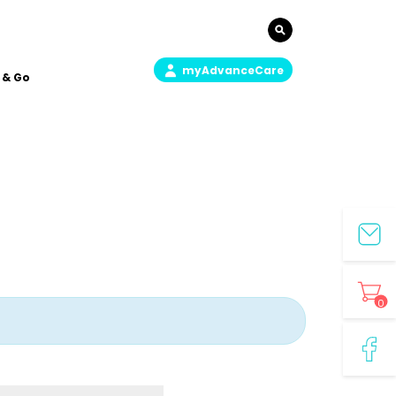
myAdvanceCare
 & Go
0