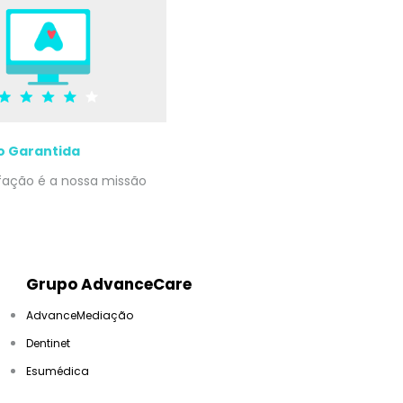
o Garantida
sfação é a nossa missão
Grupo AdvanceCare
AdvanceMediação
Dentinet
Esumédica