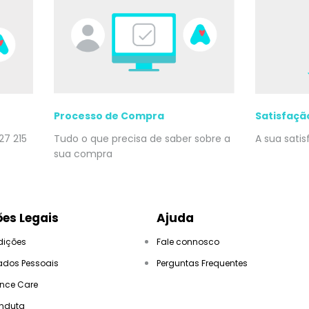
Processo de Compra
Satisfaçã
27 215
Tudo o que precisa de saber sobre a
A sua sati
sua compra
es Legais
Ajuda
dições
Fale connosco
ados Pessoais
Perguntas Frequentes
ance Care
nduta