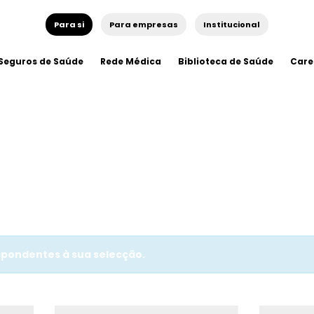
Para si
Para empresas
Institucional
Seguros de Saúde
Rede Médica
Biblioteca de Saúde
Care
pondentes à sua selecção.