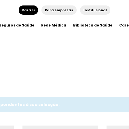
Para si
Para empresas
Institucional
Seguros de Saúde
Rede Médica
Biblioteca de Saúde
Care
pondentes à sua selecção.