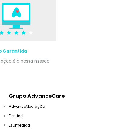
o Garantida
sfação é a nossa missão
Grupo AdvanceCare
AdvanceMediação
Dentinet
Esumédica