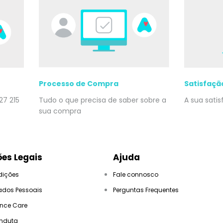
Processo de Compra
Satisfaçã
27 215
Tudo o que precisa de saber sobre a
A sua sati
sua compra
es Legais
Ajuda
dições
Fale connosco
ados Pessoais
Perguntas Frequentes
ance Care
nduta