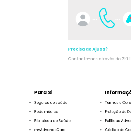
Precisa de Ajuda?
Contacte-nos através do 210 1
Para Si
Informaçõ
Seguros de saúde
Termos e Con
Rede médica
Proteção de D
Biblioteca de Saúde
Políticas Adv
myAdvanceCare
Código de Co