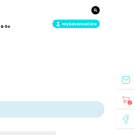
myAdvanceCare
 & Go
0