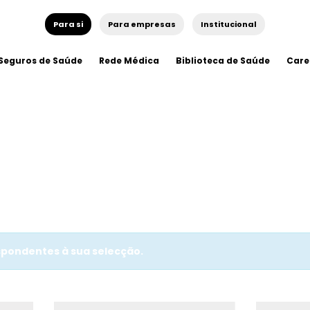
Para si
Para empresas
Institucional
Seguros de Saúde
Rede Médica
Biblioteca de Saúde
Care
pondentes à sua selecção.