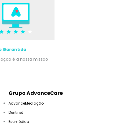
o Garantida
sfação é a nossa missão
Grupo AdvanceCare
AdvanceMediação
Dentinet
Esumédica