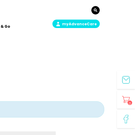
myAdvanceCare
 & Go
0