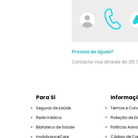
Precisa de Ajuda?
Contacte-nos através do 210 1
Para Si
Informaçõ
Seguros de saúde
Termos e Con
Rede médica
Proteção de D
Biblioteca de Saúde
Políticas Adv
myAdvanceCare
Código de Co