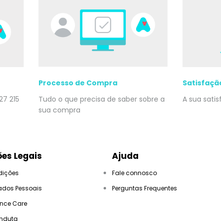
Processo de Compra
Satisfaçã
27 215
Tudo o que precisa de saber sobre a
A sua sati
sua compra
es Legais
Ajuda
dições
Fale connosco
ados Pessoais
Perguntas Frequentes
ance Care
nduta