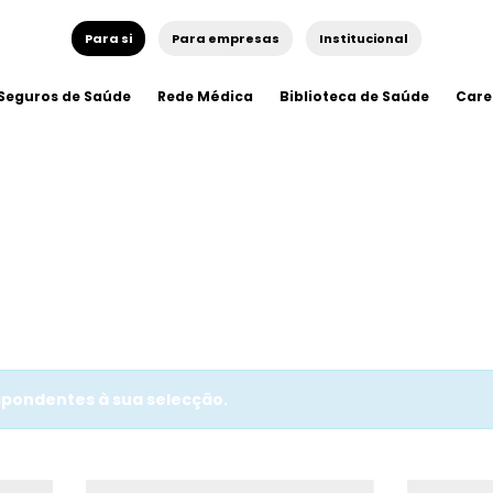
Para si
Para empresas
Institucional
Seguros de Saúde
Rede Médica
Biblioteca de Saúde
Care
pondentes à sua selecção.