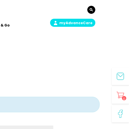
myAdvanceCare
 & Go
0