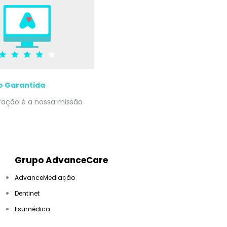
o Garantida
sfação é a nossa missão
Grupo AdvanceCare
AdvanceMediação
Dentinet
Esumédica