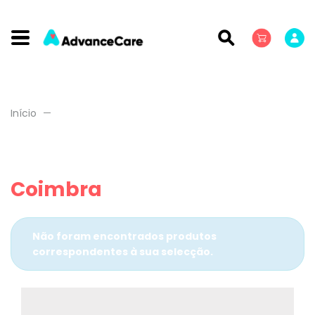
Início
Coimbra
Não foram encontrados produtos
correspondentes à sua selecção.