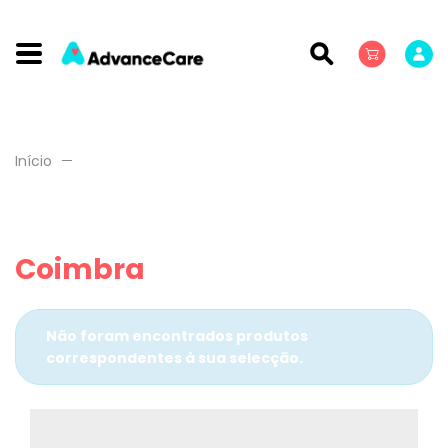
Início
Coimbra
Não foram encontrados produtos
correspondentes à sua selecção.