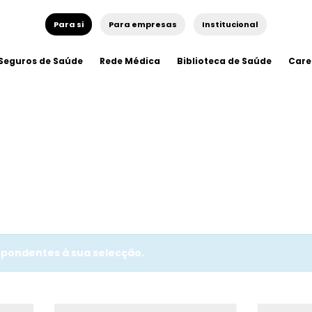
Para si
Para empresas
Institucional
Seguros de Saúde
Rede Médica
Biblioteca de Saúde
Care
pondentes à sua selecção.