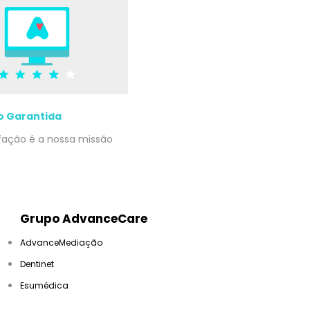
o Garantida
sfação é a nossa missão
Grupo AdvanceCare
AdvanceMediação
Dentinet
Esumédica