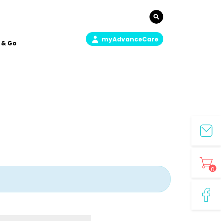
myAdvanceCare
 & Go
0