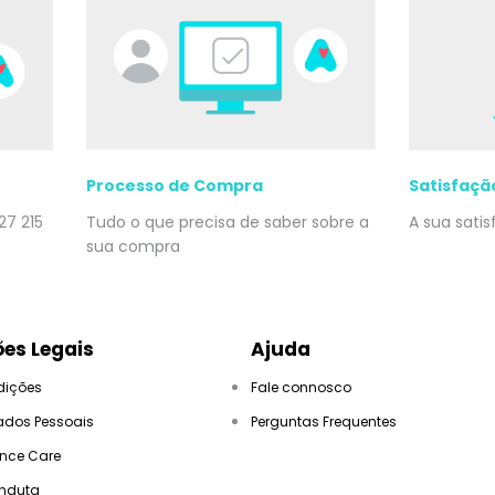
Processo de Compra
Satisfaçã
27 215
Tudo o que precisa de saber sobre a
A sua sati
sua compra
es Legais
Ajuda
dições
Fale connosco
ados Pessoais
Perguntas Frequentes
ance Care
nduta