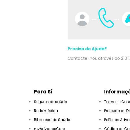
Precisa de Ajuda?
Contacte-nos através do 210 1
Para Si
Informaçõ
Seguros de saúde
Termos e Con
Rede médica
Proteção de D
Biblioteca de Saúde
Políticas Adv
myAdvanceCare
Código de Co