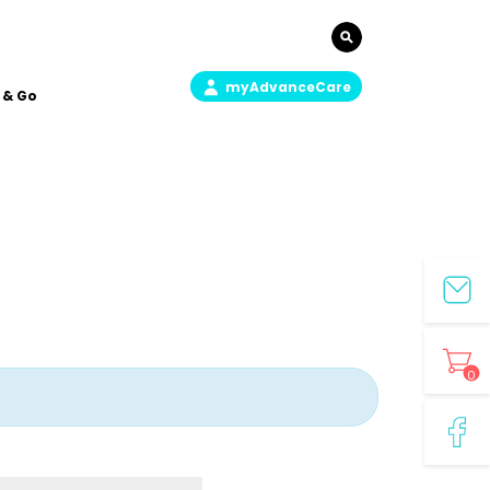
myAdvanceCare
 & Go
0