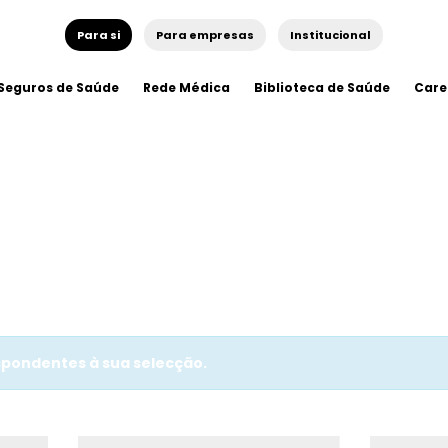
Para si
Para empresas
Institucional
Seguros de Saúde
Rede Médica
Biblioteca de Saúde
Care
pondentes à sua selecção.