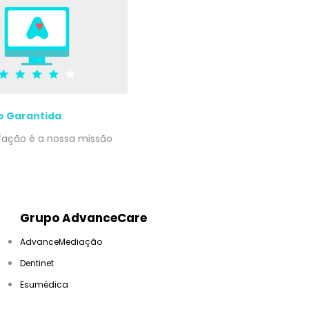
o Garantida
sfação é a nossa missão
Grupo AdvanceCare
AdvanceMediação
Dentinet
Esumédica