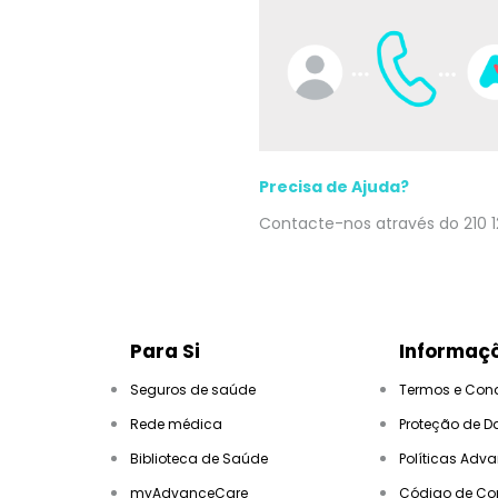
Precisa de Ajuda?
Contacte-nos através do 210 1
Para Si
Informaçõ
Seguros de saúde
Termos e Con
Rede médica
Proteção de D
Biblioteca de Saúde
Políticas Adv
myAdvanceCare
Código de Co