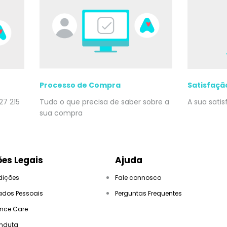
Processo de Compra
Satisfaçã
27 215
Tudo o que precisa de saber sobre a
A sua sati
sua compra
es Legais
Ajuda
dições
Fale connosco
ados Pessoais
Perguntas Frequentes
ance Care
nduta