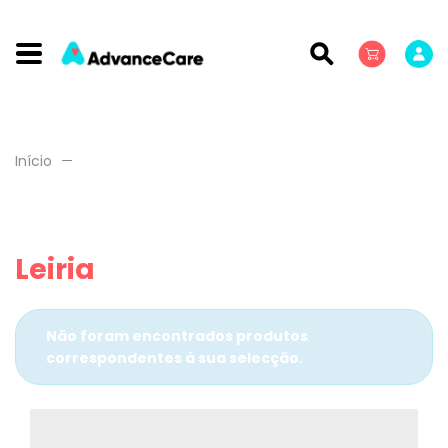
Início
Leiria
Não foram encontrados produtos
correspondentes à sua selecção.