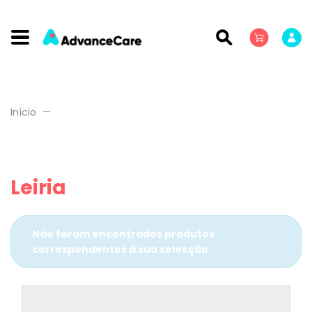
Início
Leiria
Não foram encontrados produtos
correspondentes à sua selecção.