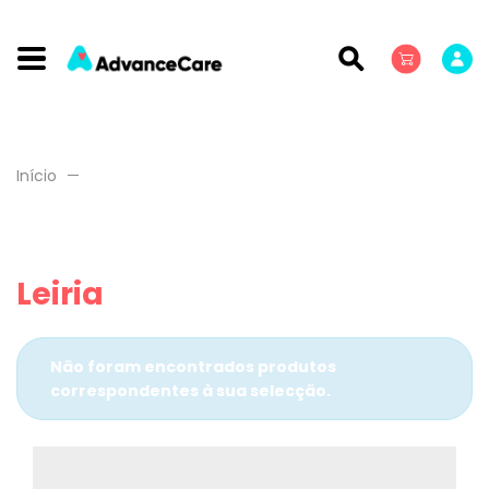
Início
Leiria
Não foram encontrados produtos
correspondentes à sua selecção.