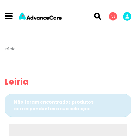
Início
Leiria
Não foram encontrados produtos
correspondentes à sua selecção.