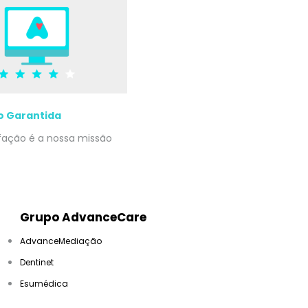
o Garantida
sfação é a nossa missão
Grupo AdvanceCare
AdvanceMediação
Dentinet
Esumédica