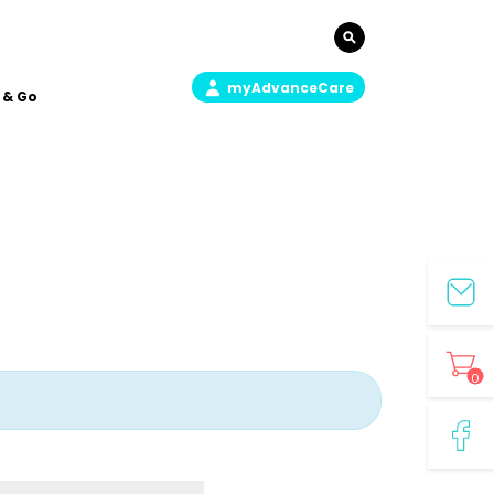
myAdvanceCare
 & Go
0