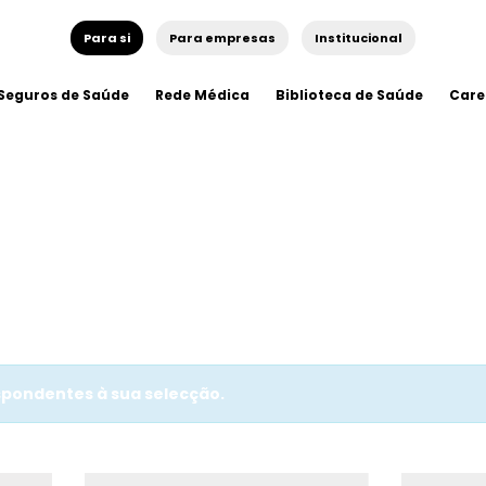
Para si
Para empresas
Institucional
Seguros de Saúde
Rede Médica
Biblioteca de Saúde
Care
pondentes à sua selecção.