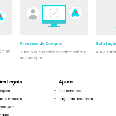
Processo de Compra
Satisfaçã
27 215
Tudo o que precisa de saber sobre a
A sua sati
sua compra
es Legais
Ajuda
dições
Fale connosco
ados Pessoais
Perguntas Frequentes
ance Care
nduta