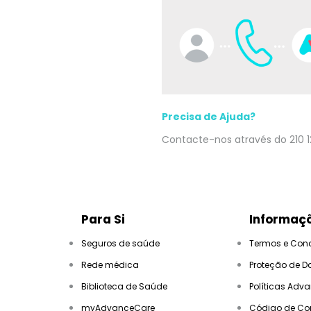
Precisa de Ajuda?
Contacte-nos através do 210 1
Para Si
Informaçõ
Seguros de saúde
Termos e Con
Rede médica
Proteção de D
Biblioteca de Saúde
Políticas Adv
myAdvanceCare
Código de Co