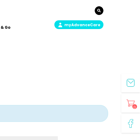
myAdvanceCare
 & Go
0