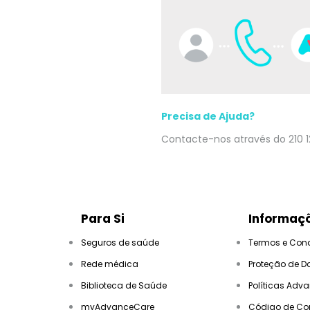
Precisa de Ajuda?
Contacte-nos através do 210 1
Para Si
Informaçõ
Seguros de saúde
Termos e Con
Rede médica
Proteção de D
Biblioteca de Saúde
Políticas Adv
myAdvanceCare
Código de Co