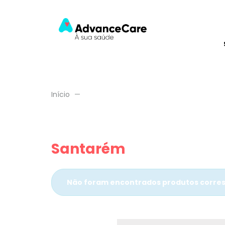
Início
Santarém
Não foram encontrados produtos corres