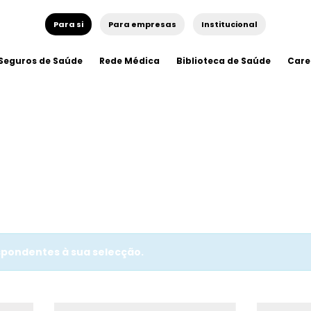
Para si
Para empresas
Institucional
Seguros de Saúde
Rede Médica
Biblioteca de Saúde
Care
pondentes à sua selecção.