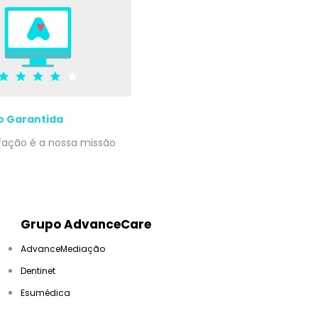
o Garantida
sfação é a nossa missão
Grupo AdvanceCare
AdvanceMediação
Dentinet
Esumédica