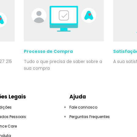
Processo de Compra
Satisfaçã
27 215
Tudo o que precisa de saber sobre a
A sua sati
sua compra
es Legais
Ajuda
dições
Fale connosco
ados Pessoais
Perguntas Frequentes
ance Care
nduta