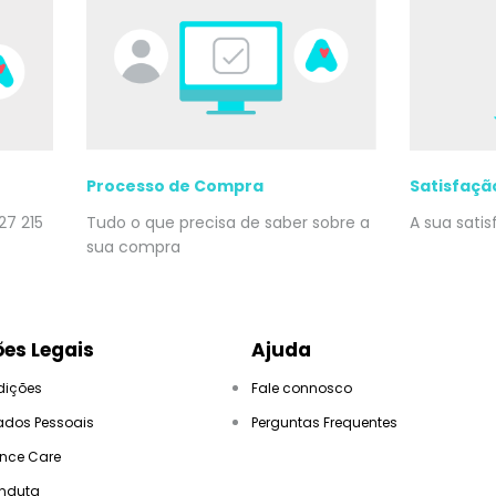
Processo de Compra
Satisfaçã
27 215
Tudo o que precisa de saber sobre a
A sua sati
sua compra
es Legais
Ajuda
dições
Fale connosco
ados Pessoais
Perguntas Frequentes
ance Care
nduta