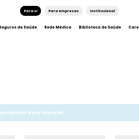
Para si
Para empresas
Institucional
Seguros de Saúde
Rede Médica
Biblioteca de Saúde
Care
pondentes à sua selecção.