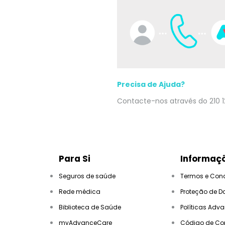
Precisa de Ajuda?
Contacte-nos através do 210 1
Para Si
Informaçõ
Seguros de saúde
Termos e Con
Rede médica
Proteção de D
Biblioteca de Saúde
Políticas Adv
myAdvanceCare
Código de Co