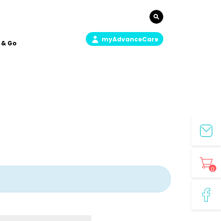
myAdvanceCare
 & Go
0