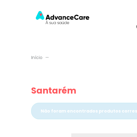
Início
Santarém
Não foram encontrados produtos corres