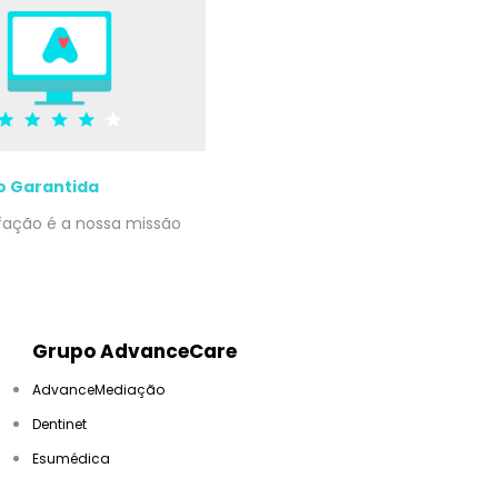
o Garantida
sfação é a nossa missão
Grupo AdvanceCare
AdvanceMediação
Dentinet
Esumédica