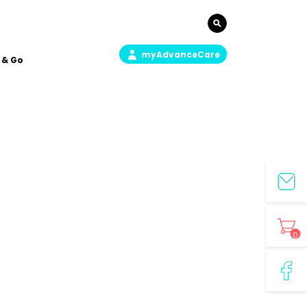
myAdvanceCare
 & Go
0