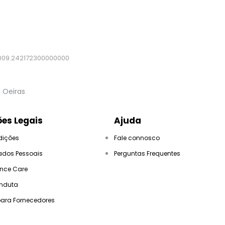
009.242172300000000
, Oeiras
es Legais
Ajuda
dições
Fale connosco
This page can't load Google Maps correctly.
ados Pessoais
Perguntas Frequentes
OK
Do you own this website?
ance Care
nduta
para Fornecedores