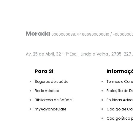
Morada
0000000038.714666900000010 / -0000000
Av. 25 de Abril, 32 - 1º Esq.
, Linda a Velha
, 2795-227
Para Si
Informaçõ
Seguros de saúde
Termos e Con
Rede médica
Proteção de D
Biblioteca de Saúde
Políticas Adv
myAdvanceCare
Código de Co
Código Ético 