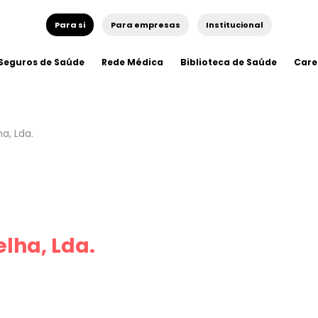
Para si
Para empresas
Institucional
Seguros de Saúde
Rede Médica
Biblioteca de Saúde
Care
a, Lda.
elha, Lda.