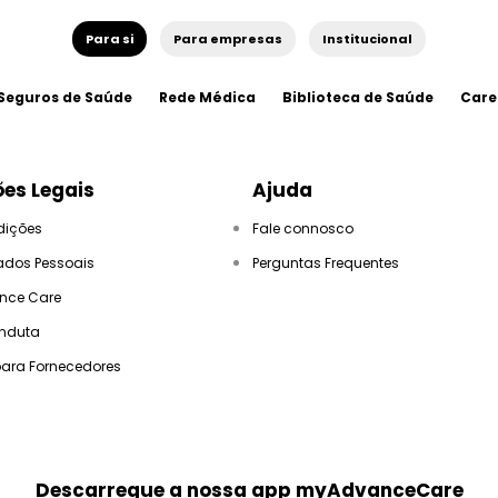
Para si
Para empresas
Institucional
Seguros de Saúde
Rede Médica
Biblioteca de Saúde
Care
es Legais
Ajuda
dições
Fale connosco
ados Pessoais
Perguntas Frequentes
ance Care
nduta
para Fornecedores
Descarregue a nossa app myAdvanceCare