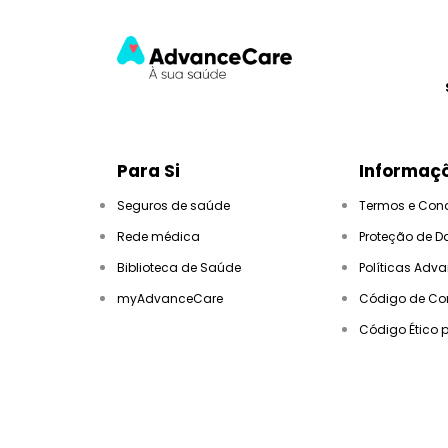
Para Si
Informaçõ
Seguros de saúde
Termos e Con
Rede médica
Proteção de D
Biblioteca de Saúde
Políticas Adv
myAdvanceCare
Código de Co
Código Ético 