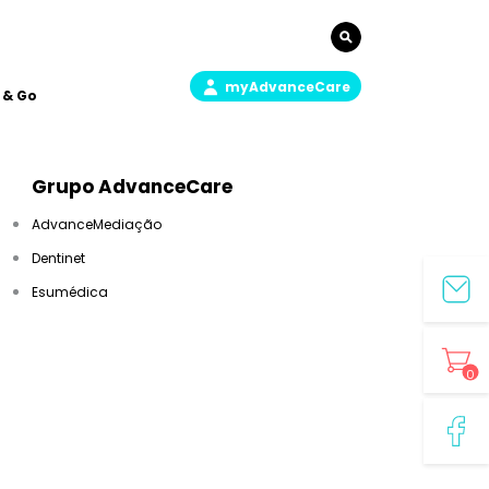
myAdvanceCare
 & Go
Grupo AdvanceCare
AdvanceMediação
Dentinet
Esumédica
0