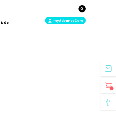
myAdvanceCare
 & Go
0