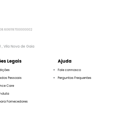
08.606119700000002
8
, Vila Nova de Gaia
es Legais
Ajuda
dições
Fale connosco
ados Pessoais
Perguntas Frequentes
ance Care
nduta
para Fornecedores