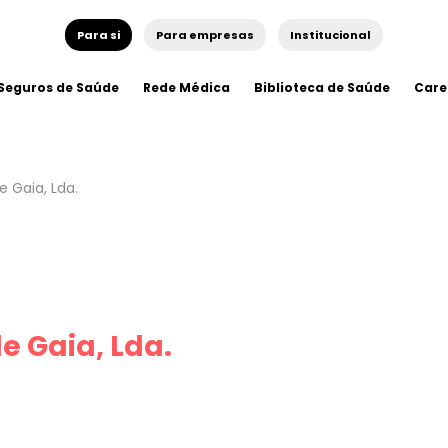
Para si
Para empresas
Institucional
Seguros de Saúde
Rede Médica
Biblioteca de Saúde
Care
e Gaia, Lda.
de Gaia, Lda.