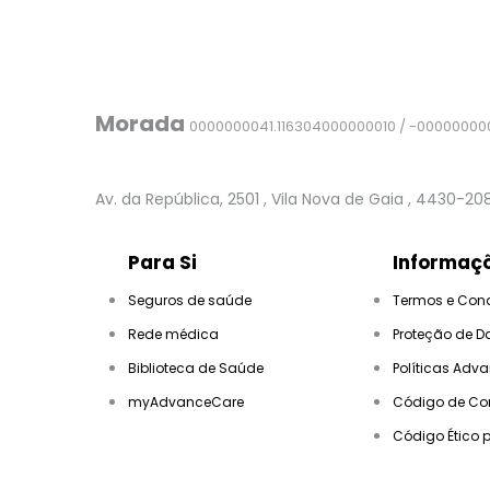
Morada
0000000041.116304000000010 / -00000000
Av. da República, 2501
, Vila Nova de Gaia
, 4430-20
Para Si
Informaçõ
Seguros de saúde
Termos e Con
Rede médica
Proteção de D
Biblioteca de Saúde
Políticas Adv
myAdvanceCare
Código de Co
Código Ético 