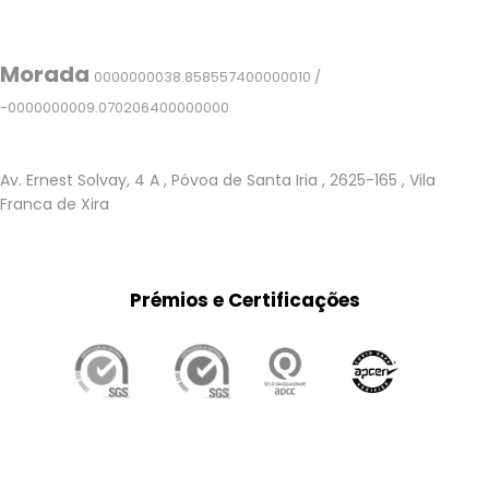
Morada
0000000038.858557400000010 /
-0000000009.070206400000000
Av. Ernest Solvay, 4 A
, Póvoa de Santa Iria
, 2625-165
, Vila
Franca de Xira
Prémios e Certificações
This page can't load Google Maps correctly.
OK
Do you own this website?